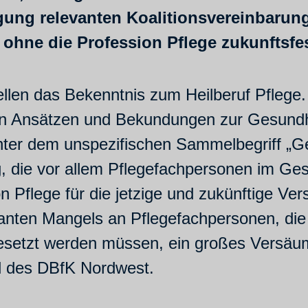
gung relevanten Koalitionsvereinbarun
hne die Profession Pflege zukunftsfes
Stellen das Bekenntnis zum Heilberuf Pflege
n Ansätzen und Bekundungen zur Gesundh
ter dem unspezifischen Sammelbegriff „G
g, die vor allem Pflegefachpersonen im Ges
 Pflege für die jetzige und zukünftige Ve
tanten Mangels an Pflegefachpersonen, die
ngesetzt werden müssen, ein großes Versäu
d des DBfK Nordwest.