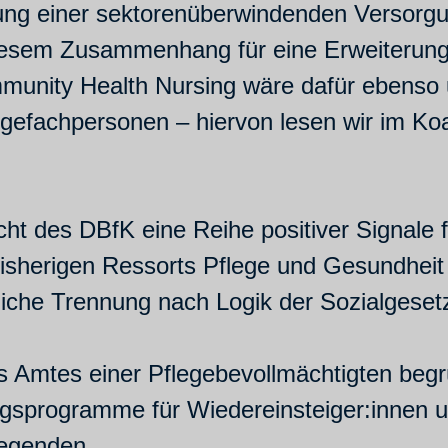
rung einer sektorenüberwindenden Versor
diesem Zusammenhang für eine Erweiterung 
unity Health Nursing wäre dafür ebenso 
egefachpersonen – hiervon lesen wir im Koal
cht des DBfK eine Reihe positiver Signale f
sherigen Ressorts Pflege und Gesundheit 
liche Trennung nach Logik der Sozialgese
s Amtes einer Pflegebevollmächtigten begrü
ngsprogramme für Wiedereinsteiger:innen
legenden.