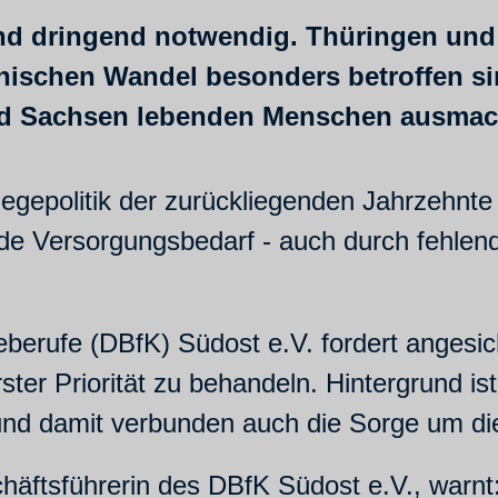
d dringend notwendig. Thüringen und
schen Wandel besonders betroffen sin
 und Sachsen lebenden Menschen ausma
egepolitik der zurückliegenden Jahrzehnte 
nde Versorgungsbedarf - auch durch fehlen
berufe (DBfK) Südost e.V. fordert angesic
rster Priorität zu behandeln. Hintergrund i
und damit verbunden auch die Sorge um di
tsführerin des DBfK Südost e.V., warnt: „E