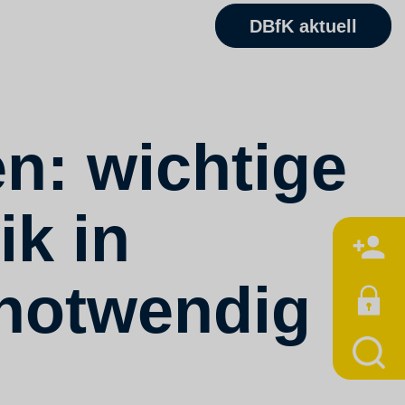
DBfK aktuell
n: wichtige
ik in
M
notwendig