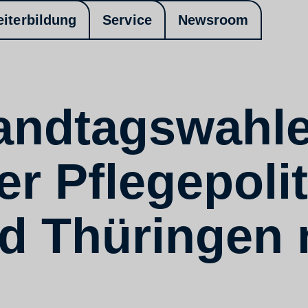
eiterbildung
Service
Newsroom
andtagswahle
r Pflegepolit
d Thüringen 