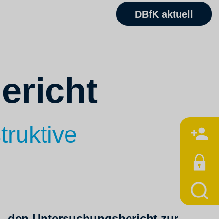
DBfK aktuell
ericht
truktive
M
s, den Untersuchungsbericht zur