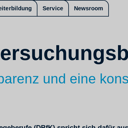
eiterbildung
Service
Newsroom
ersuchungsb
parenz und eine kons
egeberufe (DBfK) spricht sich dafür au