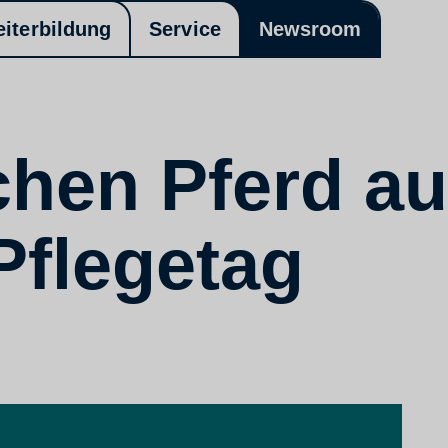
eiterbildung
Service
Newsroom
chen Pferd a
Pflegetag