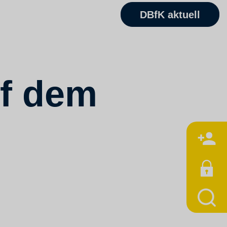
DBfK aktuell
uf dem
M