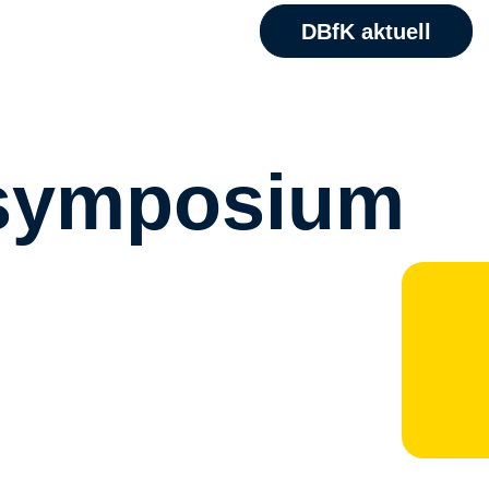
DBfK aktuell
esymposium
M