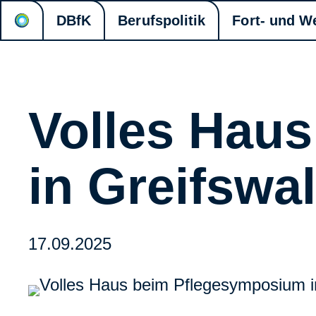
DBfK
Berufspolitik
Fort- und W
Volles Hau
in Greifswa
17.09.2025