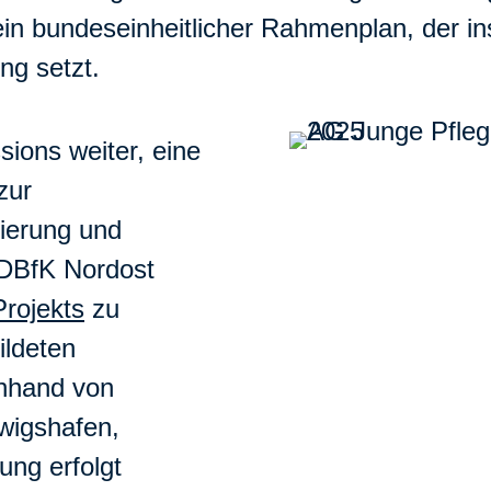
ein bundeseinheitlicher Rahmenplan, der i
ng setzt.
sions weiter, eine
zur
ierung und
 DBfK Nordost
Projekts
zu
ildeten
anhand von
wigshafen,
ung erfolgt