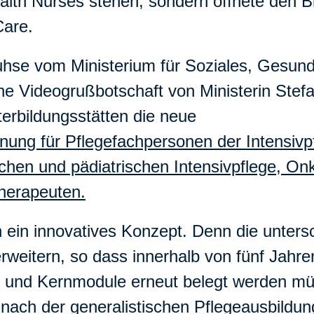
h Nurses stehen, sondern öffnete den Blic
Care.
hse vom Ministerium für Soziales, Gesund
 Videogrußbotschaft von Ministerin Stefan
terbildungsstätten die neue
nung für Pflegefachpersonen der Intensiv
chen und pädiatrischen Intensivpflege, Onko
herapeuten.
 ein innovatives Konzept. Denn die unters
rweitern, so dass innerhalb von fünf Jahre
 und Kernmodule erneut belegt werden müs
 nach der generalistischen Pflegeausbildun