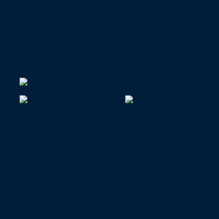
Shop
Widerruf
Kontakt
de
Deutsch
de
Deutsch
en
English