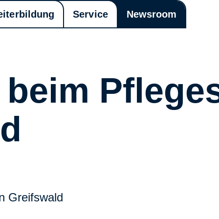
eiterbildung
Service
Newsroom
s beim Pfleg
ld