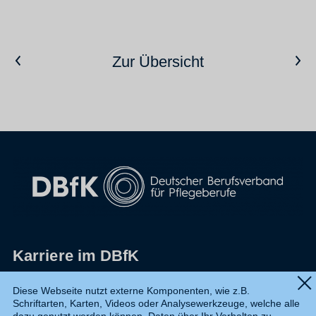
Vorheriger Artikel
Nächster Artikel
Zur Übersicht
Karriere im DBfK
Impressum
Diese Webseite nutzt externe Komponenten, wie z.B.
Schriftarten, Karten, Videos oder Analysewerkzeuge, welche alle
Datenschutz