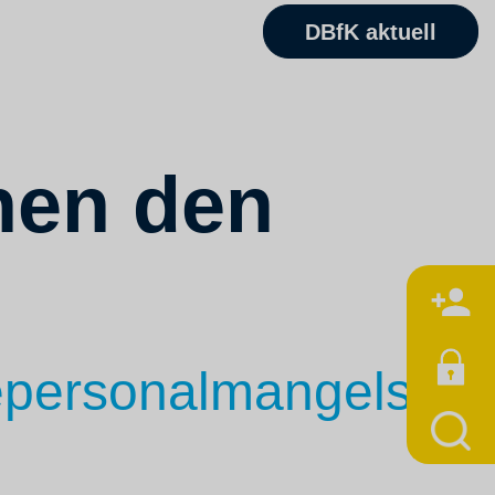
DBfK aktuell
hen den
M
gepersonalmangels