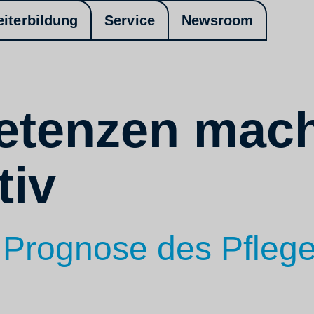
eiterbildung
Service
Newsroom
etenzen mac
tiv
n Prognose des Pfle