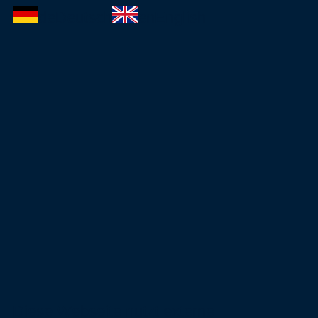
de
Deutsch
en
English
Diese Webseite nutzt externe