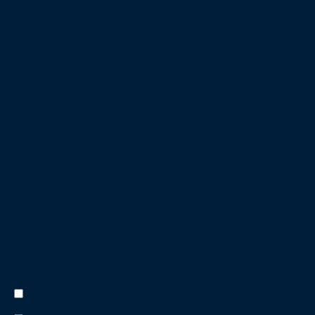
Komponenten, wie z.B. Schriftarten,
Karten, Videos oder Analysewerkzeuge,
welche alle dazu genutzt werden können,
Daten über Ihr Verhalten zu sammeln.
Weitere Informationen zu den von uns
verwendeten Diensten und zum Widerruf
finden Sie in unseren
Datenschutzbestimmungen
.
Ihre Einwilligung dazu ist freiwillig, für die
Nutzung der Webseite nicht notwendig
und kann jederzeit mit Wirkung für die
Zukunft widerrufen werden.
Analyse akzeptieren