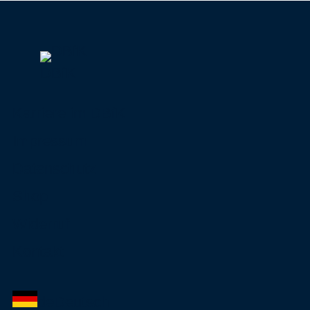
DBfK
Karriere im DBfK
Impressum
Datenschutz
Shop
Widerruf
Kontakt
de
Deutsch