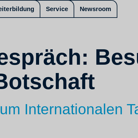
eiterbildung
Service
Newsroom
espräch: Bes
 Botschaft
um Internationalen T