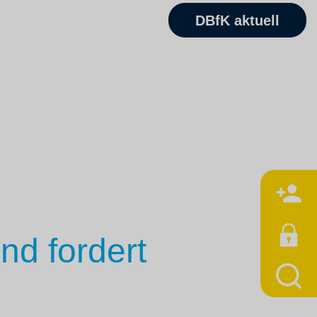
DBfK aktuell
M
d fordert