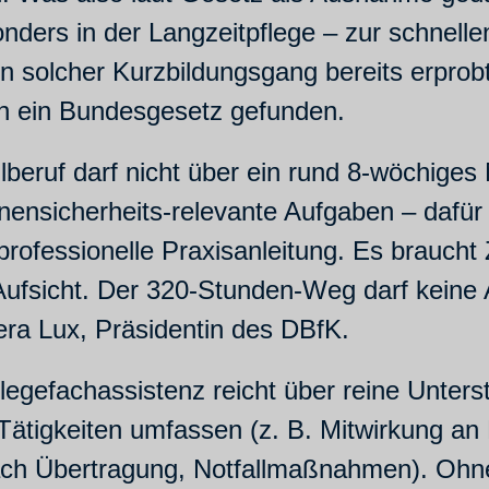
nders in der Langzeitpflege – zur schnell
 solcher Kurzbildungsgang bereits erprobt
 in ein Bundesgesetz gefunden.
ilberuf darf nicht über ein rund 8-wöchige
nensicherheits-relevante Aufgaben – dafür 
rofessionelle Praxisanleitung. Es braucht Z
er Aufsicht. Der 320-Stunden-Weg darf kei
ra Lux, Präsidentin des DBfK.
legefachassistenz reicht über reine Unter
 Tätigkeiten umfassen (z. B. Mitwirkung an
h Übertragung, Notfallmaßnahmen). Ohne 