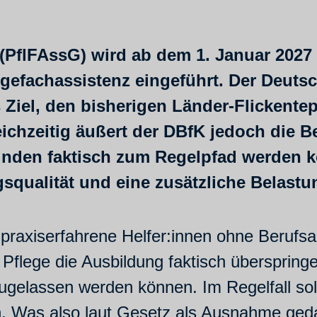
(PflFAssG) wird ab dem 1. Januar 2027 
egefachassistenz eingeführt. Der Deuts
s Ziel, den bisherigen Länder-Flickent
ichzeitig äußert der DBfK jedoch die B
nden faktisch zum Regelpfad werden kö
gsqualität und eine zusätzliche Belast
s praxiserfahrene Helfer:innen ohne Berufs
er Pflege die Ausbildung faktisch übersprin
ugelassen werden können. Im Regelfall sol
 Was also laut Gesetz als Ausnahme gedach