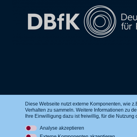
Diese Webseite nutzt externe Komponenten, wie z.B
Verhalten zu sammeln. Weitere Informationen zu d
DE
EN
Ihre Einwilligung dazu ist freiwillig, für die Nutzu
Analyse akzeptieren
Externe Komponenten akzeptieren