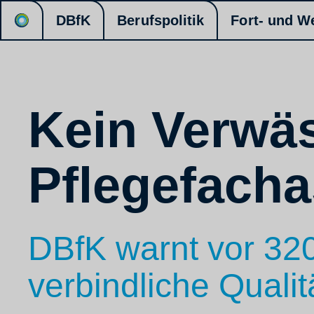
DBfK
Berufspolitik
Fort- und W
Kein Verwä
Pflegefacha
DBfK warnt vor 32
verbindliche Quali