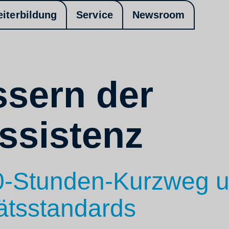
eiterbildung
Service
Newsroom
ssern der
ssistenz
0-Stunden-Kurzweg un
tätsstandards