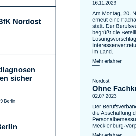
16.11.2023
Am Montag, 20. N
erneut eine Fach
DBfK Nordost
statt. Der Berufs
begrüßt die Beteil
Lösungsvorschläge
Interessenvertret
im Land.
Mehr erfahren
ediagnosen
en sicher
Nordost
Ohne Fachkr
02.07.2023
9 Berlin
Der Berufsverband 
die Abschaffung d
Personalbemessun
erlin
Mecklenburg-Vor
Mehr erfahren