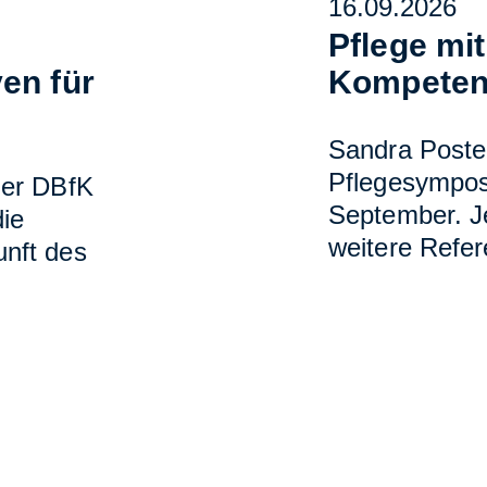
16.09.2026
m
Pflege mi
en für
Kompeten
Sandra Postel
Pflegesympos
der DBfK
September. J
ie
weitere Refer
nft des