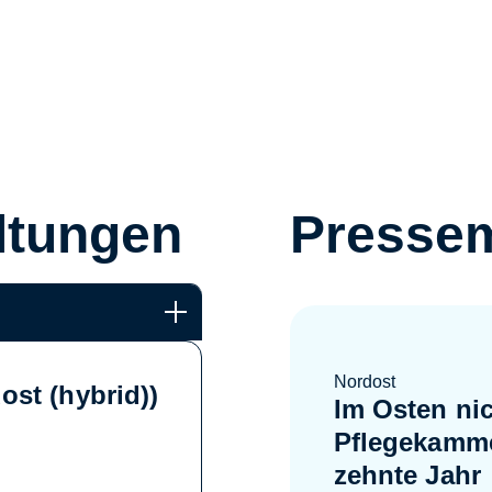
ltungen
Pressem
Nordost
st (hybrid))
Im Osten ni
Pflegekamme
zehnte Jahr