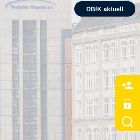
DBfK aktuell
M