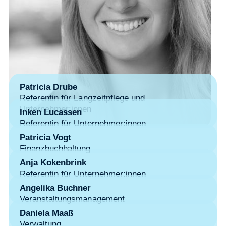
Patricia Drube
Referentin für Langzeitpflege und
Unternehmer:innen
Inken Lucassen
Referentin für Unternehmer:innen
Patricia Vogt
Finanzbuchhaltung
Anja Kokenbrink
Referentin für Unternehmer:innen
Angelika Buchner
Veranstaltungsmanagement
Daniela Maaß
Verwaltung