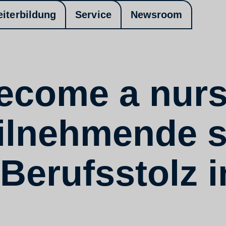
eiterbildung
Service
Newsroom
ecome a nurs
eilnehmende s
Berufsstolz i