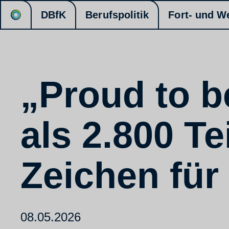
DBfK
Berufspolitik
Fort- und W
„Proud to b
als 2.800 T
Zeichen für 
08.05.2026