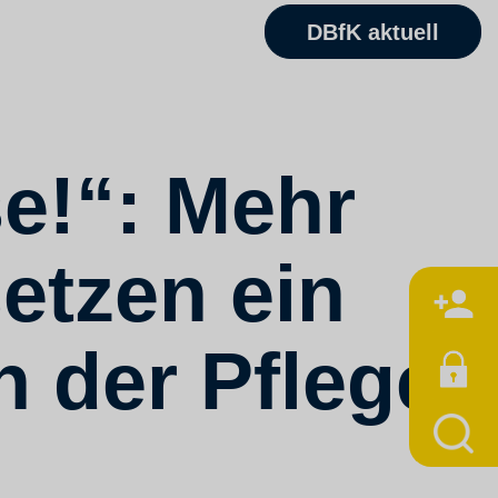
DBfK aktuell
e!“: Mehr
etzen ein
M
n der Pflege