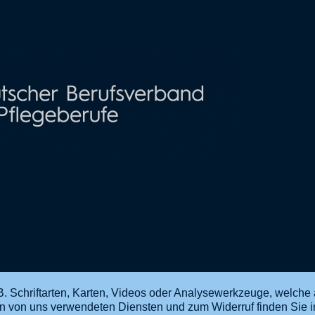
. Schriftarten, Karten, Videos oder Analysewerkzeuge, welche 
en von uns verwendeten Diensten und zum Widerruf finden Sie 