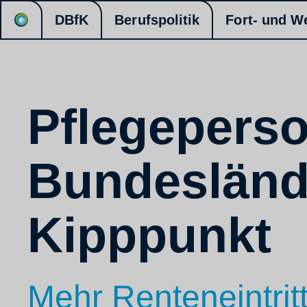
DBfK
Berufspolitik
Fort- und W
Pflegeperso
Bundesländ
Kipppunkt
Mehr Renteneintrit