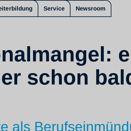
eiterbildung
Service
Newsroom
nalmangel: e
er schon bal
te als Berufseinmünd