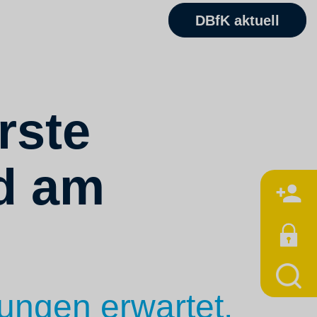
DBfK aktuell
rste
d am
M
ungen erwartet.