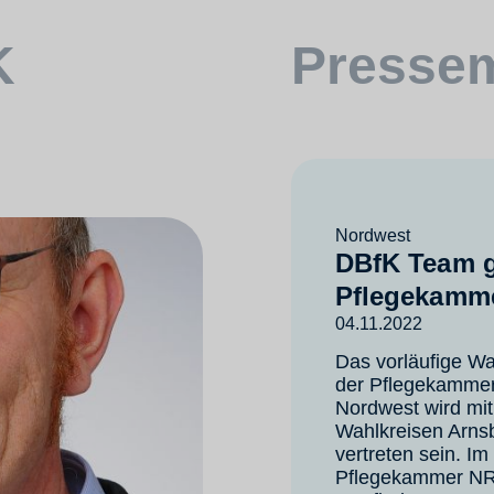
K
Pressem
Nordwest
DBfK Team ge
Pflegekamm
04.11.2022
Das vorläufige W
der Pflegekammer 
Nordwest wird mit
Wahlkreisen Arnsb
vertreten sein. Im
Pflegekammer NRW