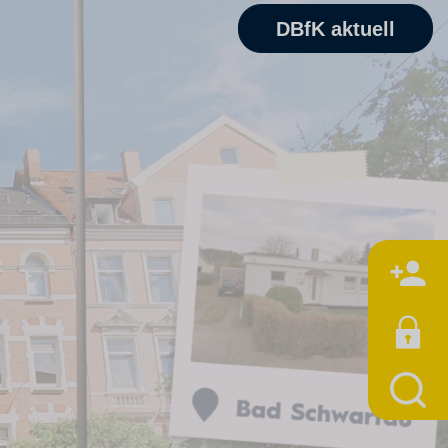
DBfK aktuell
M