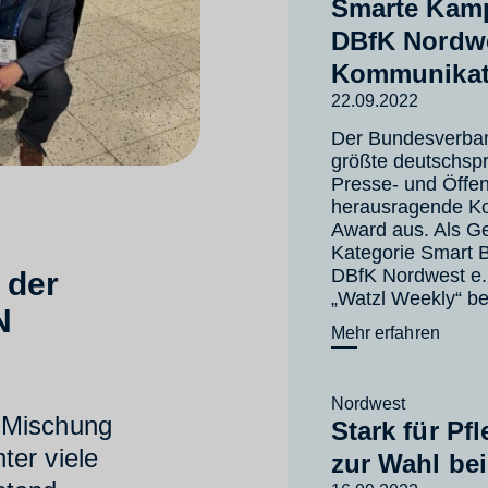
Smarte Kamp
DBfK Nordw
Kommunikati
22.09.2022
Der Bundesverban
größte deutschspr
Presse- und Öffent
herausragende K
Award aus. Als G
Kategorie Smart 
DBfK Nordwest e.
 der
„Watzl Weekly“ b
N
Mehr erfahren
Nordwest
 Mischung
Stark für Pf
ter viele
zur Wahl be