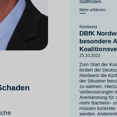
stattfinden.
Mehr erfahren
Nordwest
DBfK Nordwe
besondere A
Koalitionsv
25.10.2022
Zum Start der Koa
fordert der Deuts
Nordwest die künf
der Situation ber
Schaden
zu widmen. Hierzu
Verbesserungen i
Anerkennung für d
mehr Bachelor- u
müssen konkrete V
sche
werden. Anderenfa