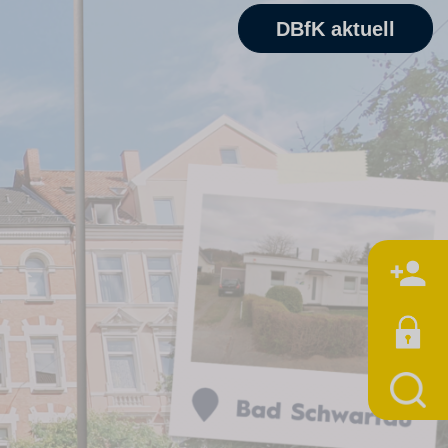
DBfK aktuell
M