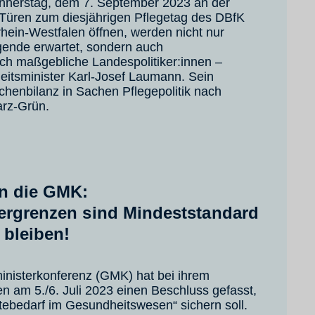
nerstag, dem 7. September 2023 an der
e Türen zum diesjährigen Pflegetag des DBfK
hein-Westfalen öffnen, werden nicht nur
egende erwartet, sondern auch
sch maßgebliche Landespolitiker:innen –
itsminister Karl-Josef Laumann. Sein
henbilanz in Sachen Pflegepolitik nach
rz-Grün.
an die GMK:
ergrenzen sind Mindeststandard
bleiben!
inisterkonferenz (GMK) hat bei ihrem
en am 5./6. Juli 2023 einen Beschluss gefasst,
tebedarf im Gesundheitswesen“ sichern soll.