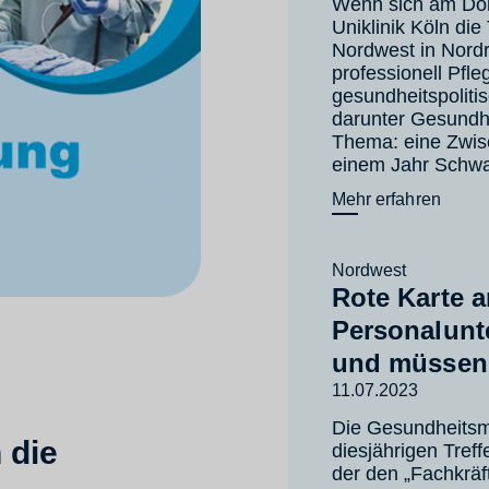
Wenn sich am Don
Uniklinik Köln di
Nordwest in Nordr
professionell Pfl
gesundheitspoliti
darunter Gesundhe
Thema: eine Zwisc
einem Jahr Schwa
Mehr erfahren
Nordwest
Rote Karte 
Personalunt
und müssen 
11.07.2023
Die Gesundheitsm
 die
diesjährigen Treff
der den „Fachkräf