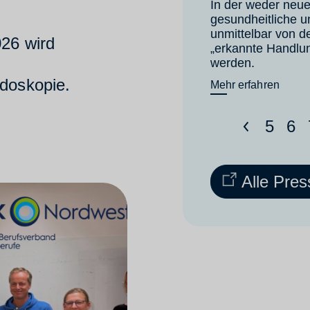
In der weder neu
gesundheitliche u
unmittelbar von d
026 wird
„erkannte Handlun
werden.
ndoskopie.
Mehr erfahren
<
5
6
Alle Pres