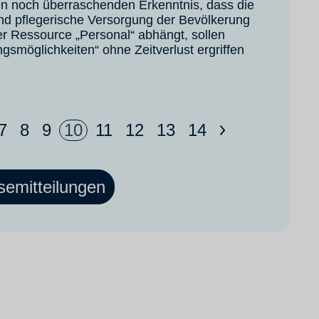
en noch überraschenden Erkenntnis, dass die
nd pflegerische Versorgung der Bevölkerung
er Ressource „Personal“ abhängt, sollen
gsmöglichkeiten“ ohne Zeitverlust ergriffen
7
8
9
10
11
12
13
14
>
semitteilungen