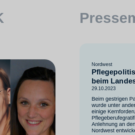
K
Pressem
Nordwest
Pflegepoliti
beim Landes
29.10.2023
Beim gestrigen Pa
wurde unter ander
einige Kernforder
Pflegeberufegrati
Anlehnung an de
Nordwest entwicke