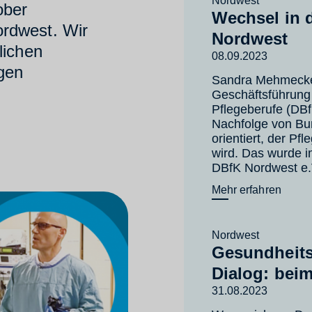
Nordwest
ober
Wechsel in 
rdwest. Wir
Nordwest
lichen
08.09.2023
igen
Sandra Mehmecke
Geschäftsführung
Pflegeberufe (DBf
Nachfolge von Bur
orientiert, der P
wird. Das wurde 
DBfK Nordwest e.
Mehr erfahren
Nordwest
Gesundheits
Dialog: bei
31.08.2023