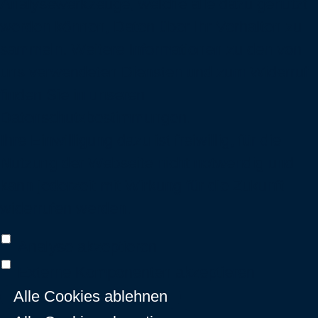
Analysewerkzeuge, welche alle dazu genutzt
werden können, Daten über Ihr Verhalten zu
sammeln. Weitere Informationen zu den von
uns verwendeten Diensten und zum Widerruf
finden Sie in unseren
Datenschutzbestimmungen
.
Ihre Einwilligung dazu ist freiwillig, für die
Nutzung der Webseite nicht notwendig und
kann jederzeit mit Wirkung für die Zukunft
widerrufen werden.
Analyse akzeptieren
Externe Komponenten akzeptieren
Alle Cookies ablehnen