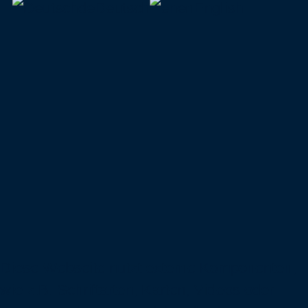
de
Deutsch
en
English
Diese Webseite nutzt externe Komponenten,
wie z.B. Schriftarten, Karten, Videos oder