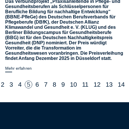
Das Verbundprojekt „Praxisanleitende in Pflege- und
Gesundheitsberufen als Schlüsselpersonen für
Berufliche Bildung für nachhaltige Entwicklung“
(BBNE-PfleGe) des Deutschen Berufsverbands für
Pflegeberufe (DBfK), der Deutschen Allianz
Klimawandel und Gesundheit e. V. (KLUG) und des
Berliner Bildungscampus für Gesundheitsberufe
(BBG) ist für den Deutschen Nachhaltigkeitspreis
Gesundheit (DNP) nominiert. Der Preis würdigt
Vorreiter, die die Transformation im
Gesundheitswesen voranbringen. Die Preisverleihung
findet Anfang Dezember 2025 in Düsseldorf statt.
Mehr erfahren
2
3
4
5
6
7
8
9
10
11
12
13
14