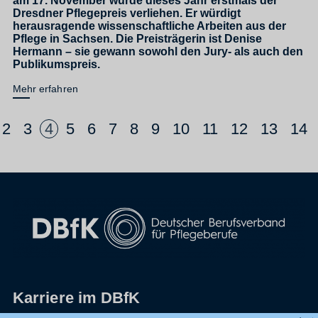
am 17. November wurde dieses Jahr erstmals der
Dresdner Pflegepreis verliehen. Er würdigt
herausragende wissenschaftliche Arbeiten aus der
Pflege in Sachsen. Die Preisträgerin ist Denise
Hermann – sie gewann sowohl den Jury- als auch den
Publikumspreis.
Mehr erfahren
2
3
4
5
6
7
8
9
10
11
12
13
14
Karriere im DBfK