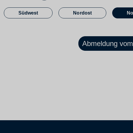
Südwest
Nordost
No
Abmeldung vom 