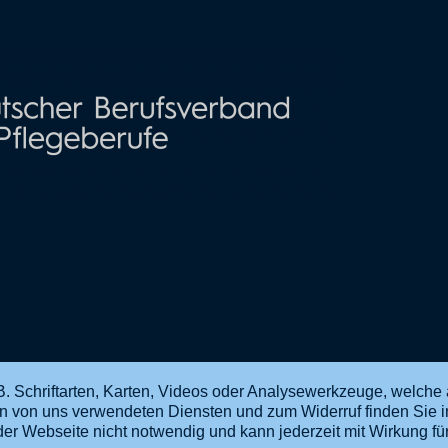
. Schriftarten, Karten, Videos oder Analysewerkzeuge, welche 
en von uns verwendeten Diensten und zum Widerruf finden Sie 
ng der Webseite nicht notwendig und kann jederzeit mit Wirkung f